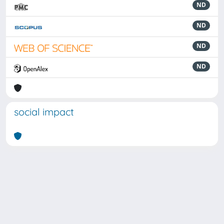
ND
ND
ND
ND
social impact