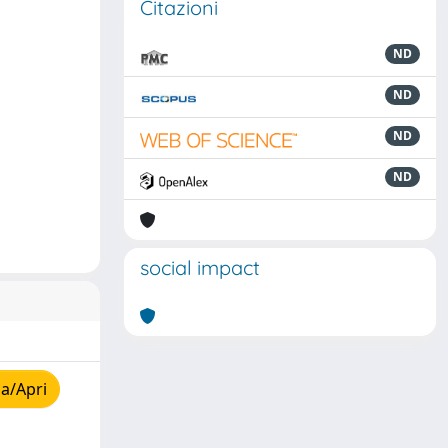
Citazioni
ND
ND
ND
ND
social impact
a/Apri