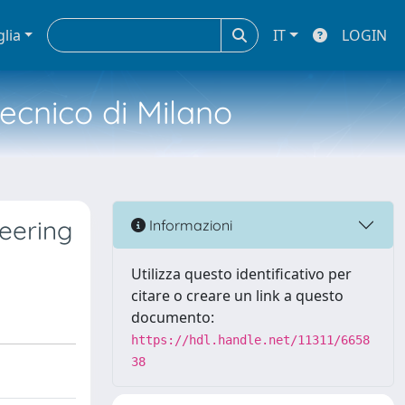
glia
IT
LOGIN
tecnico di Milano
neering
Informazioni
Utilizza questo identificativo per
citare o creare un link a questo
documento:
https://hdl.handle.net/11311/6658
38