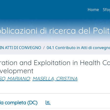
Home
Sfo
licazioni di ricerca del Poli
IN ATTI DI CONVEGNO
04.1 Contributo in Atti di convegn
tion and Exploitation in Health Ca
evelopment
SO, MARIANO
;
MASELLA, CRISTINA
a completa (DC)