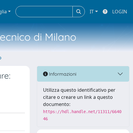
glia
IT
LOGIN
tecnico di Milano
o
re:
Informazioni
Utilizza questo identificativo per
citare o creare un link a questo
documento:
https://hdl.handle.net/11311/6640
46