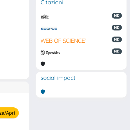
Citazioni
ND
ND
ND
ND
social impact
za/Apri