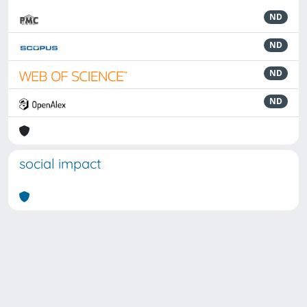
ND
ND
ND
ND
social impact