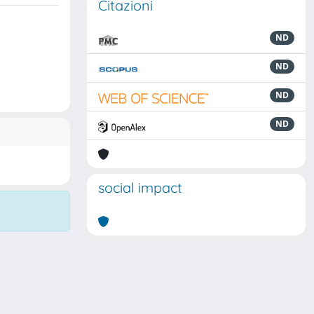
Citazioni
ND
ND
ND
ND
social impact