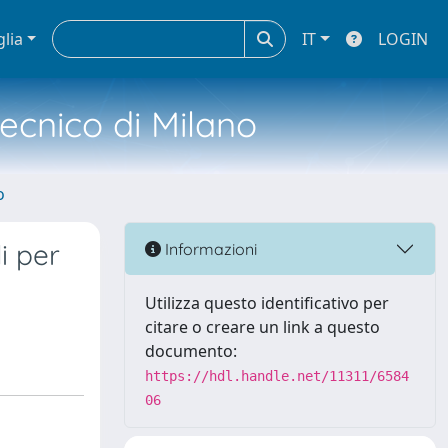
glia
IT
LOGIN
tecnico di Milano
o
i per
Informazioni
Utilizza questo identificativo per
citare o creare un link a questo
documento:
https://hdl.handle.net/11311/6584
06