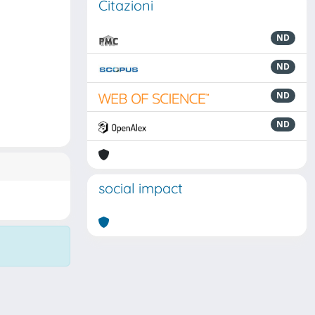
Citazioni
ND
ND
ND
ND
social impact