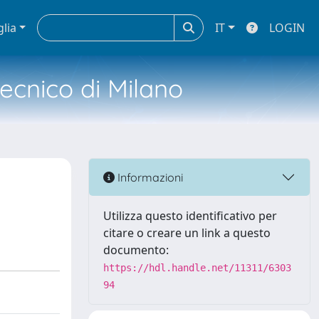
glia
IT
LOGIN
tecnico di Milano
Informazioni
Utilizza questo identificativo per
citare o creare un link a questo
documento:
https://hdl.handle.net/11311/6303
94