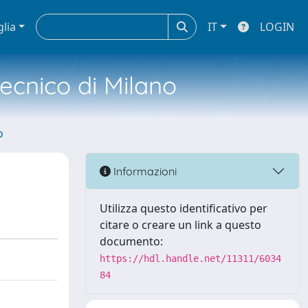
glia
IT
LOGIN
tecnico di Milano
o
Informazioni
Utilizza questo identificativo per
citare o creare un link a questo
documento:
https://hdl.handle.net/11311/6034
84