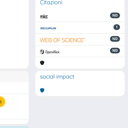
Citazioni
ND
1
ND
ND
social impact
i