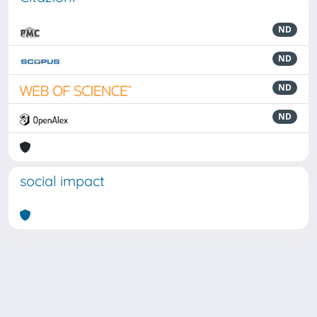
ND
ND
ND
ND
social impact