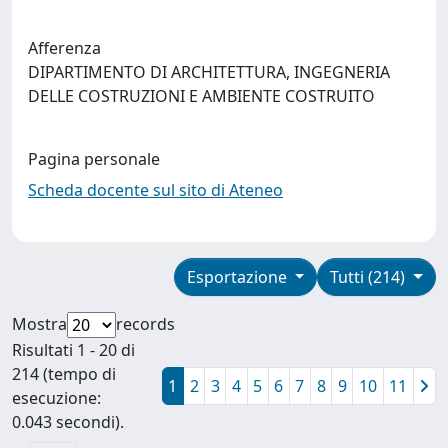
Afferenza
DIPARTIMENTO DI ARCHITETTURA, INGEGNERIA
DELLE COSTRUZIONI E AMBIENTE COSTRUITO
Pagina personale
Scheda docente sul sito di Ateneo
Esportazione
Tutti (214)
Mostra
records
Risultati 1 - 20 di
214 (tempo di
1
2
3
4
5
6
7
8
9
10
11
esecuzione:
0.043 secondi).