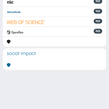
ND
ND
ND
ND
social impact