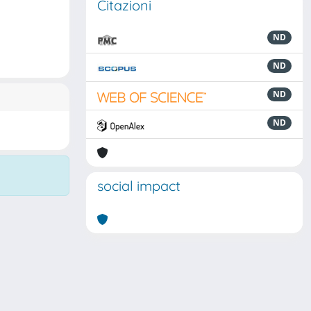
Citazioni
ND
ND
ND
ND
social impact