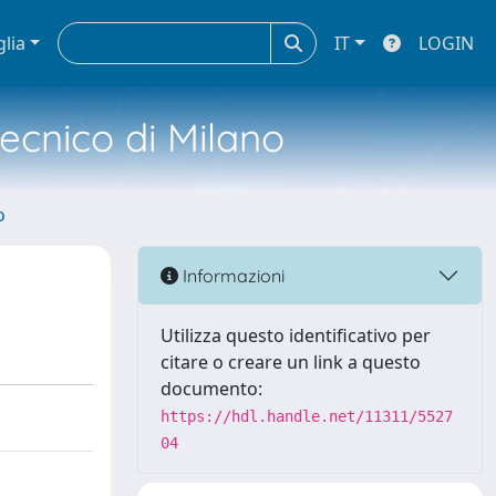
glia
IT
LOGIN
tecnico di Milano
o
Informazioni
Utilizza questo identificativo per
citare o creare un link a questo
documento:
https://hdl.handle.net/11311/5527
04