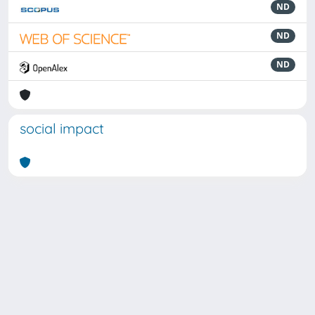
ND
ND
ND
social impact
Powered by
IRIS
-
about IRIS
-