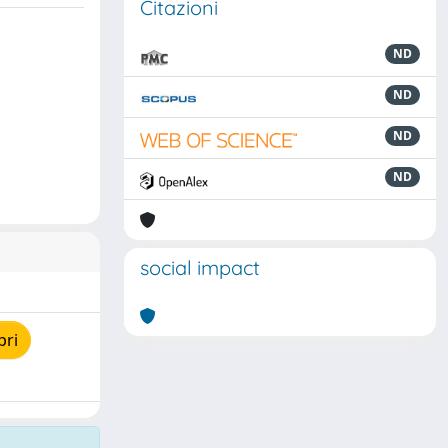
Citazioni
ND
ND
ND
ND
social impact
pri