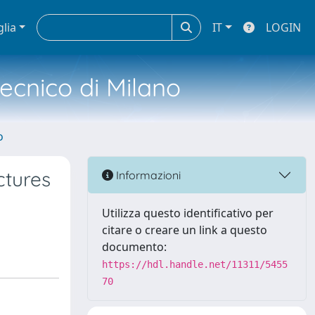
glia
IT
LOGIN
tecnico di Milano
o
ctures
Informazioni
Utilizza questo identificativo per
citare o creare un link a questo
documento:
https://hdl.handle.net/11311/5455
70