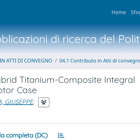
Home
Sfo
licazioni di ricerca del Poli
IN ATTI DI CONVEGNO
04.1 Contributo in Atti di convegn
ybrid Titanium-Composite Integral
otor Case
, GIUSEPPE
;
a completa (DC)