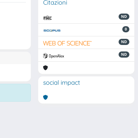
Citazioni
ND
0
ND
ND
social impact