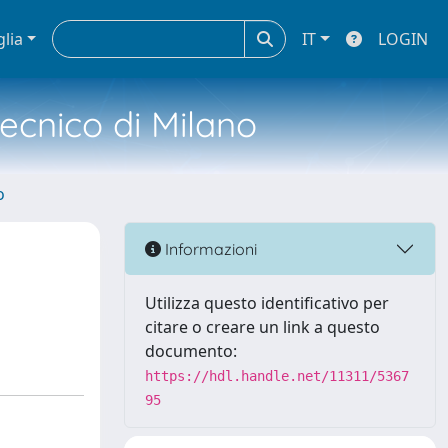
glia
IT
LOGIN
tecnico di Milano
o
Informazioni
Utilizza questo identificativo per
citare o creare un link a questo
documento:
https://hdl.handle.net/11311/5367
95