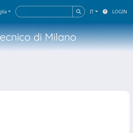
glia
IT
LOGIN
tecnico di Milano