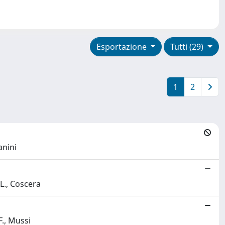
Esportazione
Tutti (29)
1
2
anini
 L., Coscera
F., Mussi