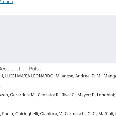
 Ateneo
Deceleration Pulse
letti, LUIGI MARIA LEONARDO; Milanese, Andrea; D. M., Mang
n
en, Gerardus; M., Cenzato; R., Riva; C., Meyer; F., Longhini;
aolo; Ghiringhelli, Gianluca; V., Carmaschi; G. C., Maffioli; 