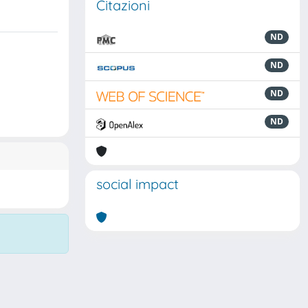
Citazioni
ND
ND
ND
ND
social impact