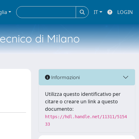
glia
IT
LOGIN
tecnico di Milano
Informazioni
Utilizza questo identificativo per
citare o creare un link a questo
documento:
https://hdl.handle.net/11311/5154
33