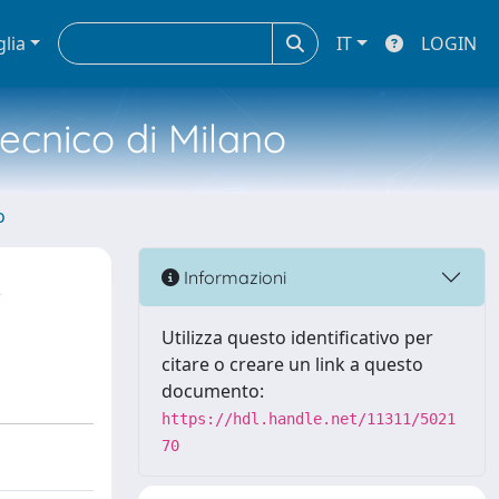
glia
IT
LOGIN
tecnico di Milano
o
L
Informazioni
Utilizza questo identificativo per
citare o creare un link a questo
documento:
https://hdl.handle.net/11311/5021
70