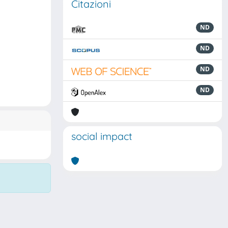
Citazioni
ND
ND
ND
ND
social impact