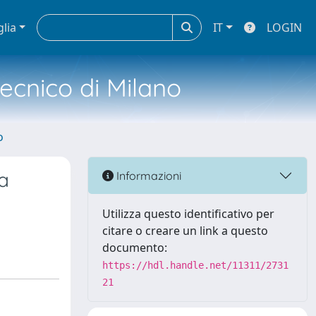
glia
IT
LOGIN
tecnico di Milano
o
la
Informazioni
Utilizza questo identificativo per
citare o creare un link a questo
documento:
https://hdl.handle.net/11311/2731
21