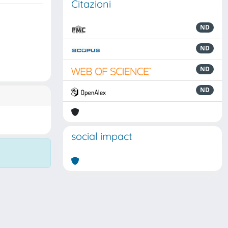
Citazioni
ND
ND
ND
ND
social impact