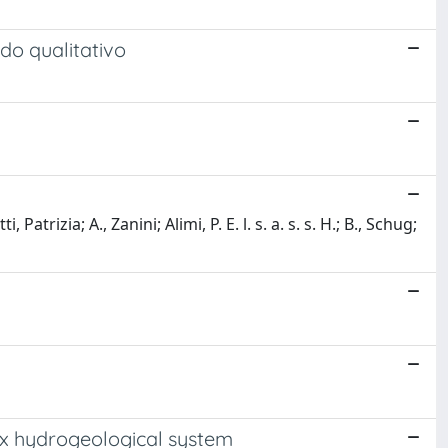
ado qualitativo
atrizia; A., Zanini; Alimi, P. E. l. s. a. s. s. H.; B., Schug;
lex hydrogeological system