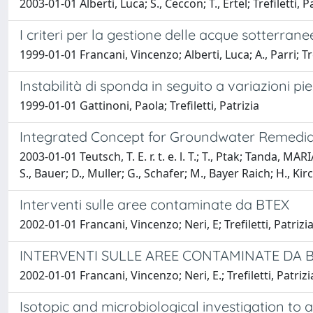
2003-01-01 Alberti, Luca; S., Ceccon; T., Ertel; Trefiletti, P
I criteri per la gestione delle acque sotterran
1999-01-01 Francani, Vincenzo; Alberti, Luca; A., Parri; Tre
Instabilità di sponda in seguito a variazioni p
1999-01-01 Gattinoni, Paola; Trefiletti, Patrizia
Integrated Concept for Groundwater Remediat
2003-01-01 Teutsch, T. E. r. t. e. l. T.; T., Ptak; Tanda, MAR
S., Bauer; D., Muller; G., Schafer; M., Bayer Raich; H., Kirc
Interventi sulle aree contaminate da BTEX
2002-01-01 Francani, Vincenzo; Neri, E; Trefiletti, Patrizi
INTERVENTI SULLE AREE CONTAMINATE DA 
2002-01-01 Francani, Vincenzo; Neri, E.; Trefiletti, Patrizi
Isotopic and microbiological investigation to