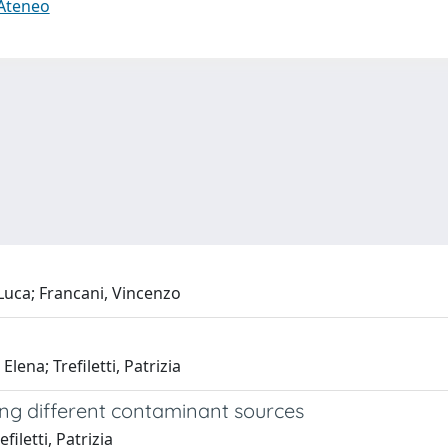
 Ateneo
 Luca; Francani, Vincenzo
ena; Trefiletti, Patrizia
ing different contaminant sources
filetti, Patrizia