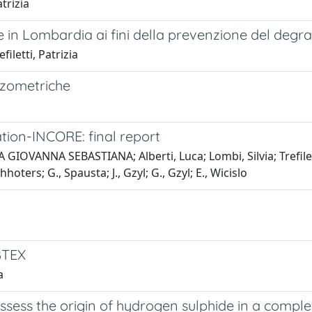
atrizia
ee in Lombardia ai fini della prevenzione del degr
filetti, Patrizia
iezometriche
ion-INCORE: final report
IA GIOVANNA SEBASTIANA; Alberti, Luca; Lombi, Silvia; Trefiletti, P
hhoters; G., Spausta; J., Gzyl; G., Gzyl; E., Wicislo
a
BTEX
a
 assess the origin of hydrogen sulphide in a comp