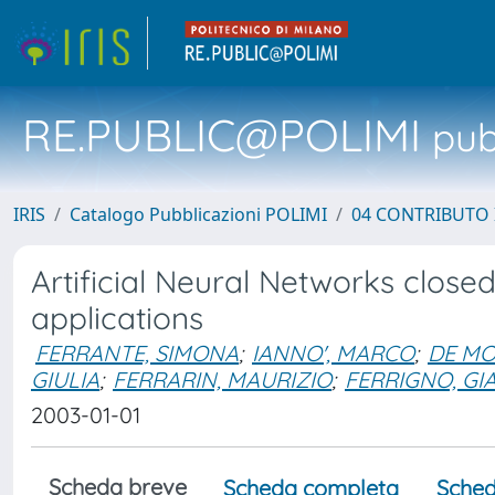
RE.PUBLIC@POLIMI
pubb
IRIS
Catalogo Pubblicazioni POLIMI
04 CONTRIBUTO 
Artificial Neural Networks close
applications
FERRANTE, SIMONA
;
IANNO', MARCO
;
DE MO
GIULIA
;
FERRARIN, MAURIZIO
;
FERRIGNO, G
2003-01-01
Scheda breve
Scheda completa
Sched