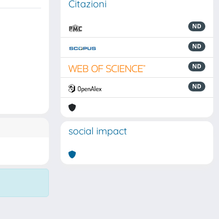
Citazioni
ND
ND
ND
ND
social impact