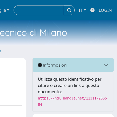
glia
IT
LOGIN
tecnico di Milano
o
Informazioni
Utilizza questo identificativo per
citare o creare un link a questo
documento:
https://hdl.handle.net/11311/2555
84