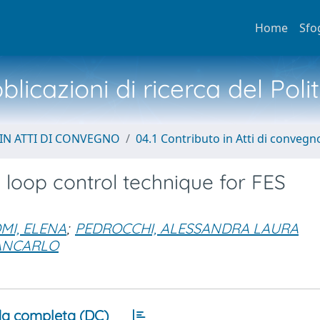
Home
Sfo
licazioni di ricerca del Poli
IN ATTI DI CONVEGNO
04.1 Contributo in Atti di convegn
d loop control technique for FES
MI, ELENA
;
PEDROCCHI, ALESSANDRA LAURA
IANCARLO
a completa (DC)