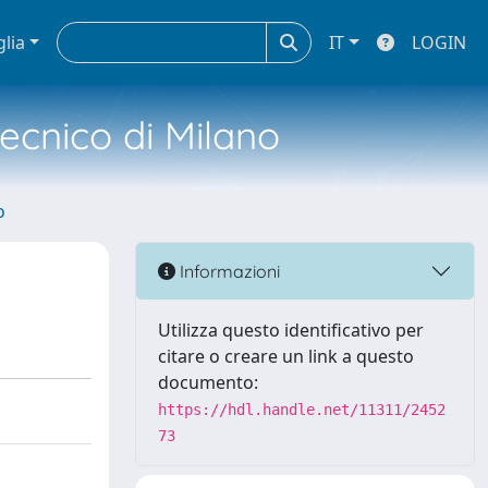
glia
IT
LOGIN
tecnico di Milano
o
Informazioni
Utilizza questo identificativo per
citare o creare un link a questo
documento:
https://hdl.handle.net/11311/2452
73