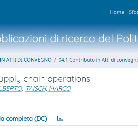
Home
Sfo
licazioni di ricerca del Poli
IN ATTI DI CONVEGNO
04.1 Contributo in Atti di convegn
 supply chain operations
ALBERTO
;
TAISCH, MARCO
a completa (DC)