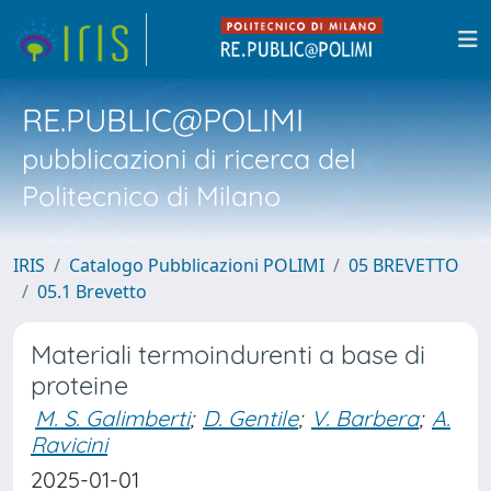
RE.PUBLIC@POLIMI
pubblicazioni di ricerca del
Politecnico di Milano
IRIS
Catalogo Pubblicazioni POLIMI
05 BREVETTO
05.1 Brevetto
Materiali termoindurenti a base di
proteine
M. S. Galimberti
;
D. Gentile
;
V. Barbera
;
A.
Ravicini
2025-01-01