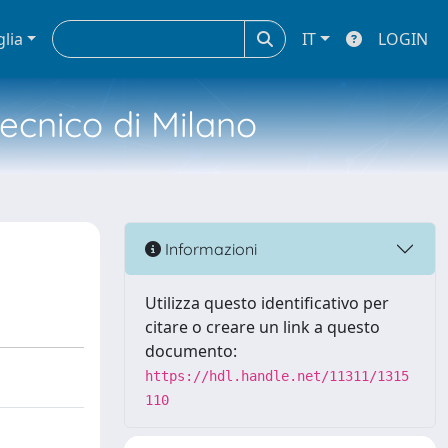
glia
IT
LOGIN
tecnico di Milano
Informazioni
Utilizza questo identificativo per
citare o creare un link a questo
documento:
https://hdl.handle.net/11311/1315
110