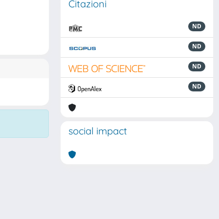
Citazioni
ND
ND
ND
ND
social impact