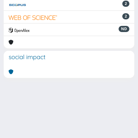
2
2
ND
social impact
Powered by
IRIS
-
about IRIS
-