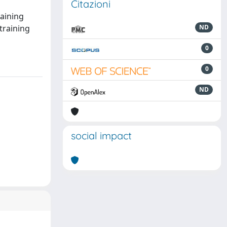
Citazioni
aining
training
ND
0
0
ND
social impact