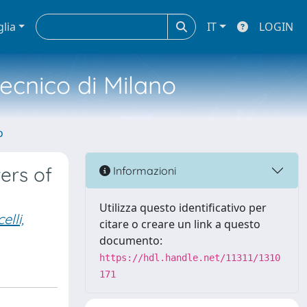
glia
IT
LOGIN
tecnico di Milano
o
ers of
Informazioni
Utilizza questo identificativo per
elli,
citare o creare un link a questo
documento:
https://hdl.handle.net/11311/1310
171