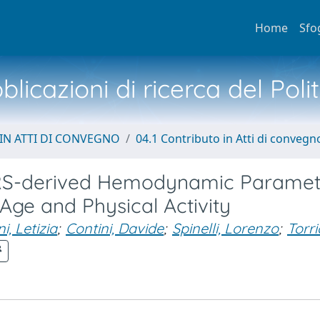
Home
Sfo
licazioni di ricerca del Poli
IN ATTI DI CONVEGNO
04.1 Contributo in Atti di convegn
IRS-derived Hemodynamic Paramet
 Age and Physical Activity
i, Letizia
;
Contini, Davide
;
Spinelli, Lorenzo
;
Torric