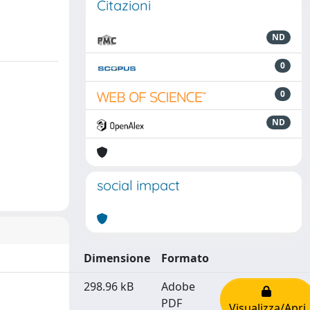
Citazioni
ND
0
0
ND
social impact
Dimensione
Formato
298.96 kB
Adobe
PDF
Visualizza/Apri