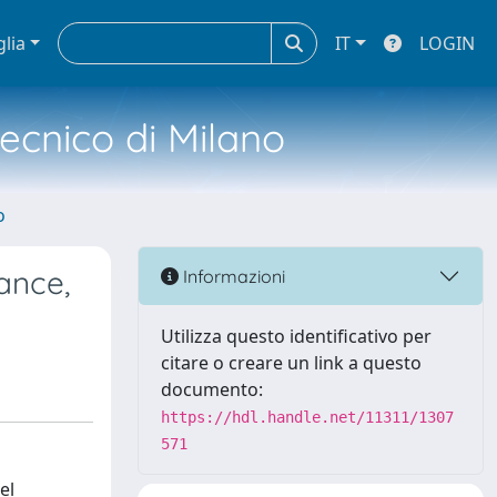
glia
IT
LOGIN
tecnico di Milano
o
ance,
Informazioni
Utilizza questo identificativo per
citare o creare un link a questo
documento:
https://hdl.handle.net/11311/1307
571
el