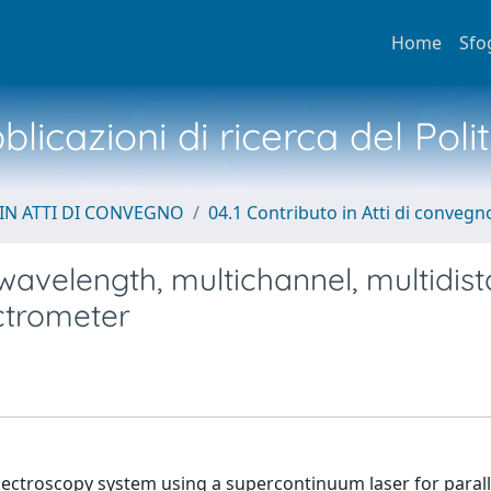
Home
Sfo
licazioni di ricerca del Poli
IN ATTI DI CONVEGNO
04.1 Contributo in Atti di convegn
wavelength, multichannel, multidist
ctrometer
pectroscopy system using a supercontinuum laser for parall