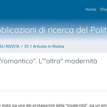
Home
Sfo
licazioni di ricerca del Poli
SU RIVISTA
01.1 Articolo in Rivista
"romantico". L'"altra" modernità
 è stato sia uno dei protagonisti della “modernità”, sia un e