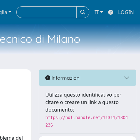
glia
IT
LOGIN
tecnico di Milano
Informazioni
Utilizza questo identificativo per
citare o creare un link a questo
documento:
https://hdl.handle.net/11311/1304
236
mblema del