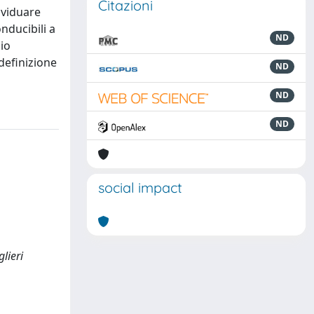
Citazioni
ividuare
onducibili a
ND
cio
definizione
ND
ND
ND
social impact
lieri