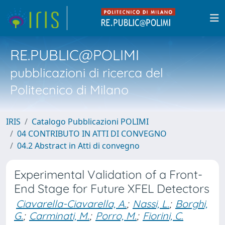
RE.PUBLIC@POLIMI
pubblicazioni di ricerca del
Politecnico di Milano
IRIS
Catalogo Pubblicazioni POLIMI
04 CONTRIBUTO IN ATTI DI CONVEGNO
04.2 Abstract in Atti di convegno
Experimental Validation of a Front-
End Stage for Future XFEL Detectors
Ciavarella-Ciavarella, A.
;
Nassi, L.
;
Borghi,
G.
;
Carminati, M.
;
Porro, M.
;
Fiorini, C.