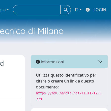
glia
IT
LOGIN
tecnico di Milano
nd
Informazioni
Utilizza questo identificativo per
citare o creare un link a questo
documento:
https://hdl.handle.net/11311/1293
279