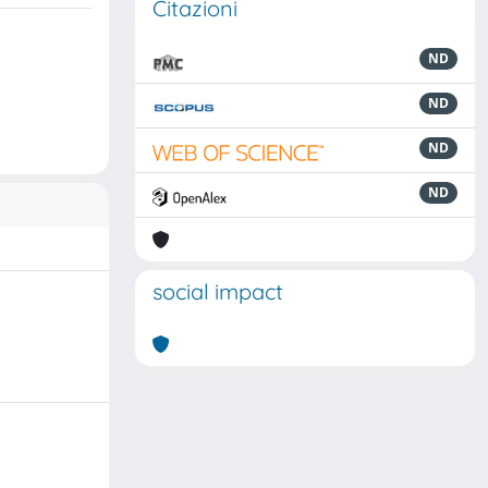
Citazioni
ND
ND
ND
ND
social impact