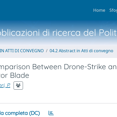
Home
Sfo
licazioni di ricerca del Poli
IN ATTI DI CONVEGNO
04.2 Abstract in Atti di convegno
mparison Between Drone-Strike a
tor Blade
ri, P.
a completa (DC)