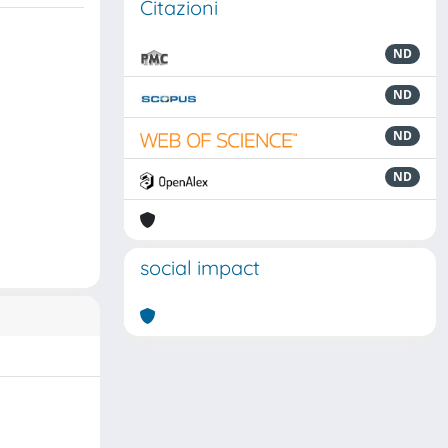
Citazioni
ND
ND
ND
ND
social impact