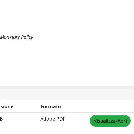
 Monetary Policy
sione
Formato
MB
Adobe PDF
Visualizza/Apri