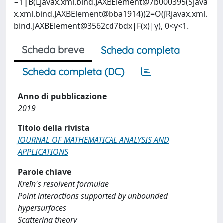
−1‖B(Ljavax.xml.bind.JAXBElement@7b000395(Sjava
x.xml.bind.JAXBElement@bba1914))2=O(∫Rjavax.xml.
bind.JAXBElement@3562cd7bdx|F(x)|γ), 0<γ<1.
Scheda breve
Scheda completa
Scheda completa (DC)
Anno di pubblicazione
2019
Titolo della rivista
JOURNAL OF MATHEMATICAL ANALYSIS AND
APPLICATIONS
Parole chiave
Kreĭn's resolvent formulae
Point interactions supported by unbounded
hypersurfaces
Scattering theory