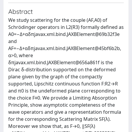
Abstract
We study scattering for the couple (AF,A0) of
Schrödinger operators in L2(R3) formally defined as
A0=−Δ+αδπjavax.xml.bind.JAXBElement@69b32f3e
and
AF=−Δ+αδπjavax.xml.bind.JAXBElement@45bf6b2b,
α>0, where
δπjavax.xml.bind.JAXBElement@656a861f is the
Dirac δ-distribution supported on the deformed
plane given by the graph of the compactly
supported, Lipschitz continuous function F:R2→R
and π0 is the undeformed plane corresponding to
the choice F≡0. We provide a Limiting Absorption
Principle, show asymptotic completeness of the
wave operators and give a representation formula
for the corresponding Scattering Matrix SF(λ).
Moreover we show that, as F→0, ‖SF(λ)