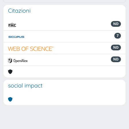
Citazioni
ND
7
ND
ND
social impact