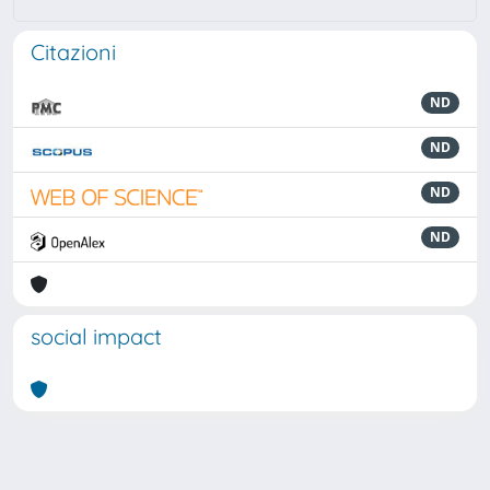
Citazioni
ND
ND
ND
ND
social impact