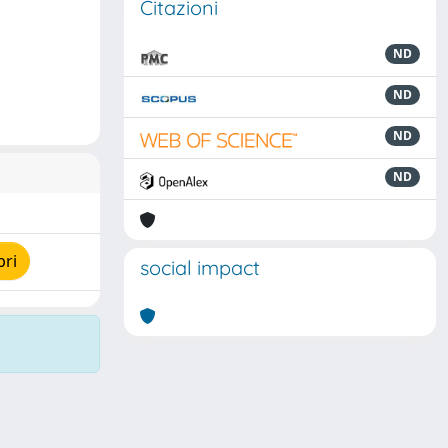
Citazioni
ND
ND
ND
ND
pri
social impact