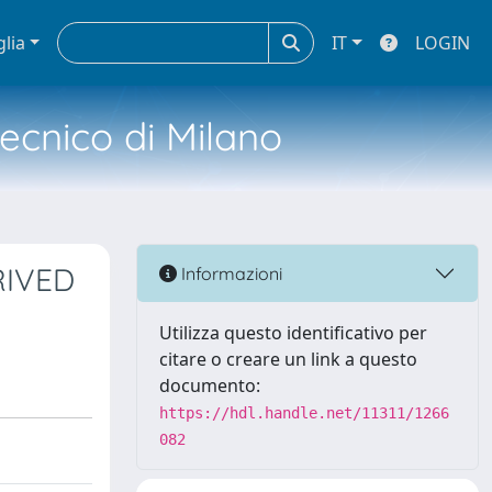
glia
IT
LOGIN
tecnico di Milano
RIVED
Informazioni
Utilizza questo identificativo per
citare o creare un link a questo
documento:
https://hdl.handle.net/11311/1266
082