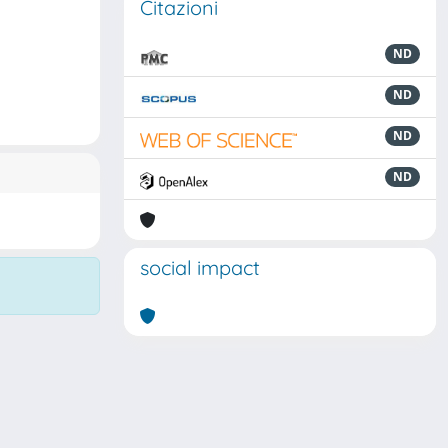
Citazioni
ND
ND
ND
ND
social impact