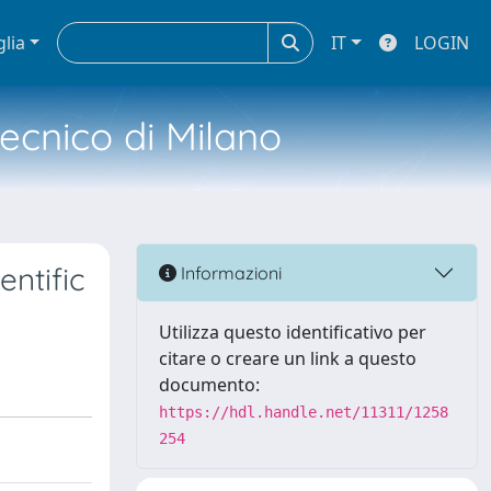
glia
IT
LOGIN
tecnico di Milano
ntific
Informazioni
Utilizza questo identificativo per
citare o creare un link a questo
documento:
https://hdl.handle.net/11311/1258
254