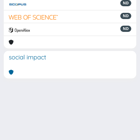
ND
ND
ND
social impact
Powered by
IRIS
-
about IRIS
-