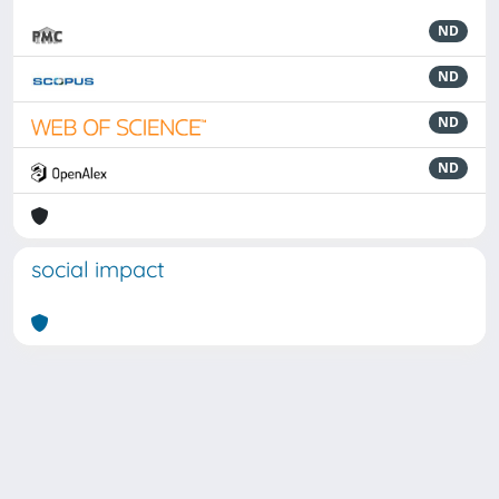
ND
ND
ND
ND
social impact