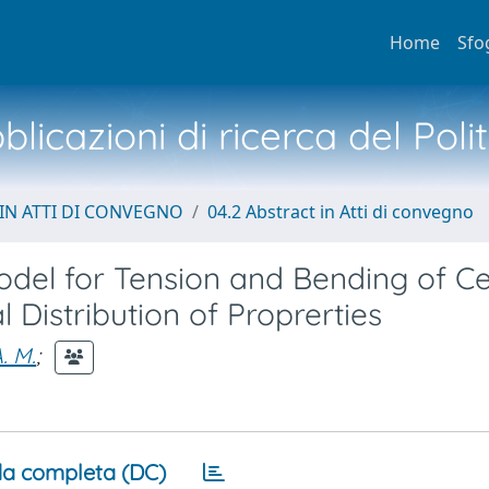
Home
Sfo
licazioni di ricerca del Poli
IN ATTI DI CONVEGNO
04.2 Abstract in Atti di convegno
del for Tension and Bending of C
l Distribution of Proprerties
. M.
;
a completa (DC)