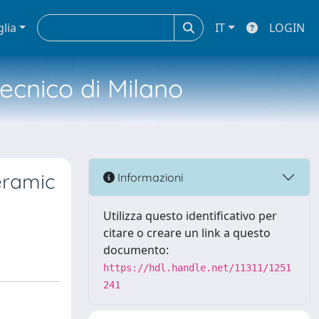
glia
IT
LOGIN
tecnico di Milano
eramic
Informazioni
Utilizza questo identificativo per
citare o creare un link a questo
documento:
https://hdl.handle.net/11311/1251
241