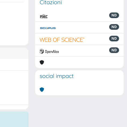
Citazioni
ND
ND
ND
ND
social impact