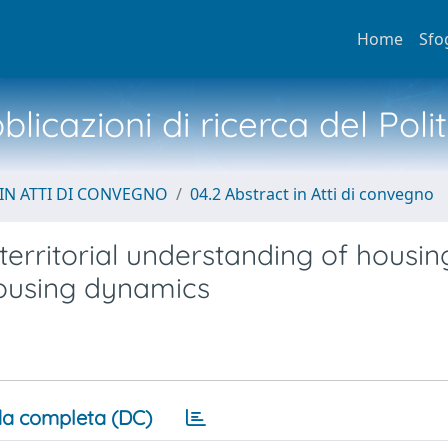
Home
Sfo
licazioni di ricerca del Poli
IN ATTI DI CONVEGNO
04.2 Abstract in Atti di convegno
erritorial understanding of housin
housing dynamics
a completa (DC)