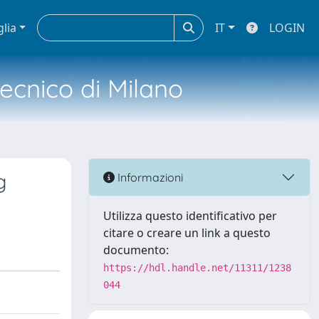
glia
IT
LOGIN
tecnico di Milano
g
Informazioni
Utilizza questo identificativo per
citare o creare un link a questo
documento:
https://hdl.handle.net/11311/1238
044