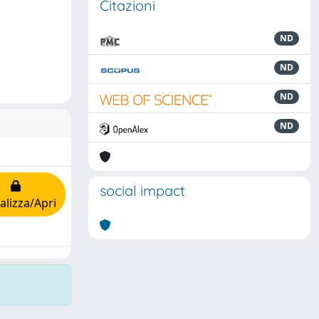
Citazioni
ND
ND
ND
ND
social impact
alizza/Apri