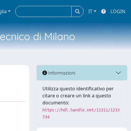
glia
IT
LOGIN
tecnico di Milano
Informazioni
Utilizza questo identificativo per
citare o creare un link a questo
documento:
https://hdl.handle.net/11311/1233
734