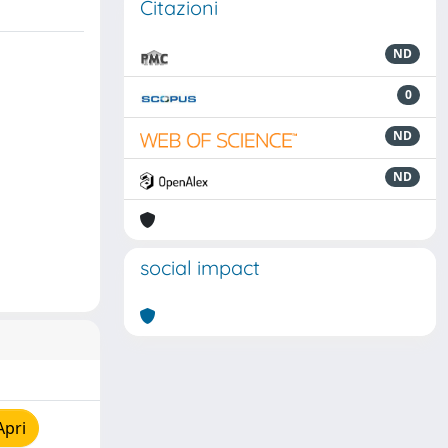
Citazioni
ND
0
ND
ND
social impact
Apri