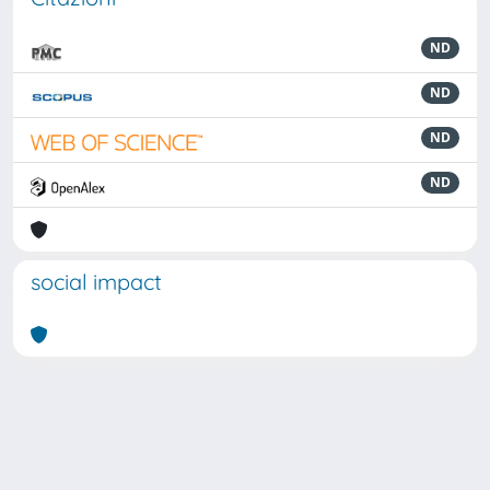
ND
ND
ND
ND
social impact