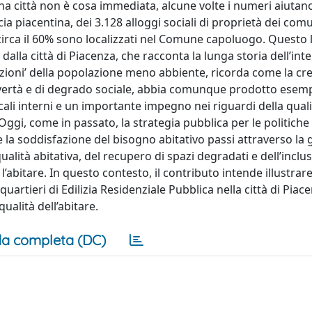
i una città non è cosa immediata, alcune volte i numeri aiutan
cia piacentina, dei 3.128 alloggi sociali di proprietà dei comu
circa il 60% sono localizzati nel Comune capoluogo. Questo 
alla città di Piacenza, che racconta la lunga storia dell’int
tazioni’ della popolazione meno abbiente, ricorda come la cr
 povertà e di degrado sociale, abbia comunque prodotto esem
ocali interni e un importante impegno nei riguardi della quali
Oggi, come in passato, la strategia pubblica per le politiche 
la soddisfazione del bisogno abitativo passi attraverso la 
ualità abitativa, del recupero di spazi degradati e dell’inclu
l’abitare. In questo contesto, il contributo intende illustrare 
quartieri di Edilizia Residenziale Pubblica nella città di Piac
ualità dell’abitare.
a completa (DC)