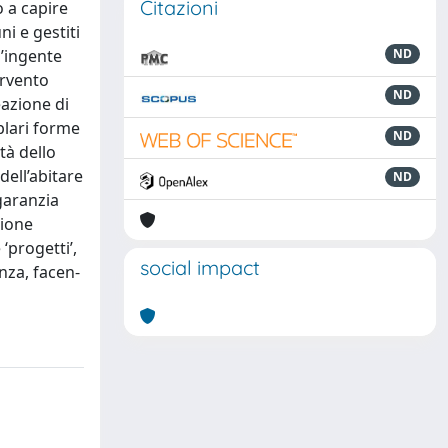
Citazioni
o a capire
ni e gestiti
l’ingente
ND
ervento
ND
eazione di
plari forme
ND
tà dello
dell’abitare
ND
garanzia
sione
‘progetti’,
social impact
enza, facen-