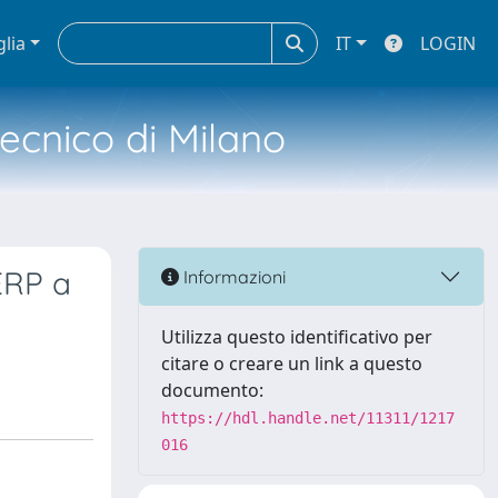
glia
IT
LOGIN
tecnico di Milano
’ERP a
Informazioni
Utilizza questo identificativo per
citare o creare un link a questo
documento:
https://hdl.handle.net/11311/1217
016