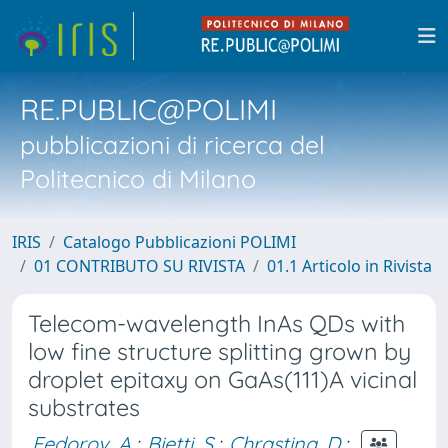
RE.PUBLIC@POLIMI
pubblicazioni di ricerca del
Politecnico di Milano
IRIS
Catalogo Pubblicazioni POLIMI
01 CONTRIBUTO SU RIVISTA
01.1 Articolo in Rivista
Telecom-wavelength InAs QDs with
low fine structure splitting grown by
droplet epitaxy on GaAs(111)A vicinal
substrates
Fedorov, A.
;
Bietti, S.
;
Chrastina, D.
;