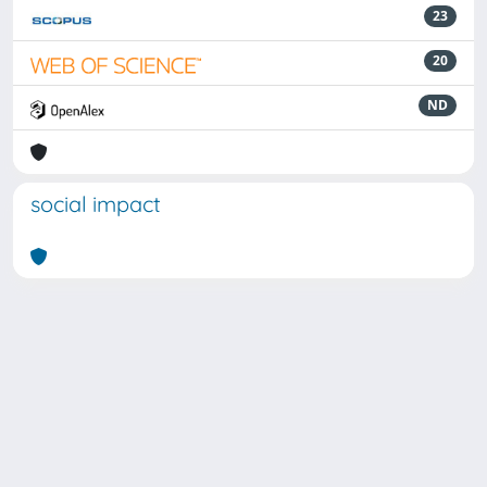
23
20
ND
social impact
Powered by
IRIS
-
about IRIS
-