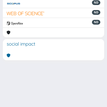
ND
ND
ND
social impact
Powered by
IRIS
-
about IRIS
-