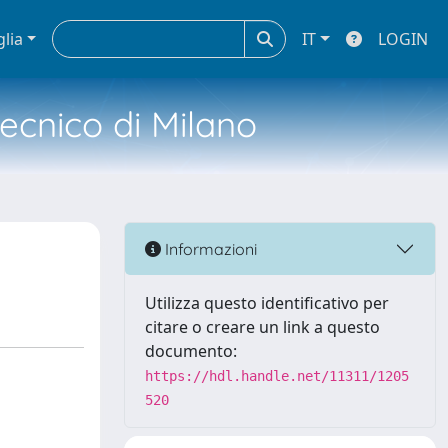
glia
IT
LOGIN
tecnico di Milano
Informazioni
Utilizza questo identificativo per
citare o creare un link a questo
documento:
https://hdl.handle.net/11311/1205
520