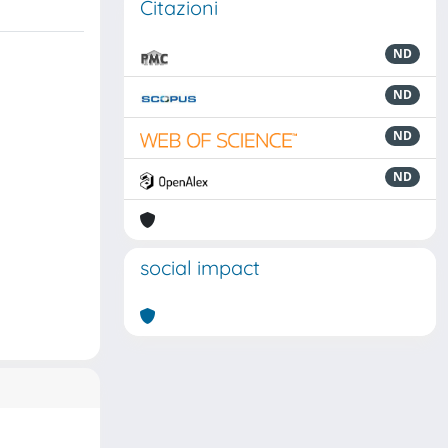
Citazioni
ND
ND
ND
ND
social impact