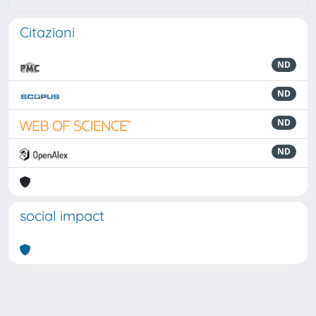
Citazioni
ND
ND
ND
ND
social impact