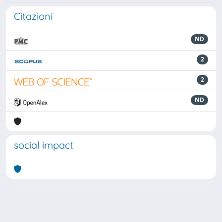
Citazioni
ND
2
2
ND
social impact