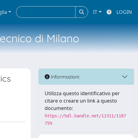
glia
IT
LOGIN
tecnico di Milano
ics
Informazioni
Utilizza questo identificativo per
citare o creare un link a questo
documento:
https://hdl.handle.net/11311/1187
759