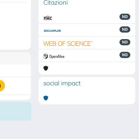
Citazioni
ND
ND
ND
ND
social impact
i