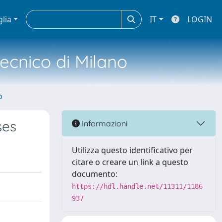
glia
IT
LOGIN
tecnico di Milano
o
ses
Informazioni
Utilizza questo identificativo per
citare o creare un link a questo
documento:
https://hdl.handle.net/11311/1186
937