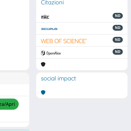
Citazioni
ND
ND
ND
ND
social impact
za/Apri