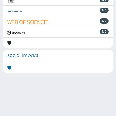
ND
ND
ND
social impact